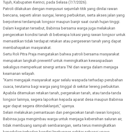
Tujuh, Kabupaten Kerinci, pada Selasa (7/7/2026).
Patroli dilakukan dengan menyusuri sejumlah titik yang dinilai rawan
bencana, seperti aliran sungai, lereng perbukitan, serta akses jalan yang
berpotensi terdampak longsor maupun banjir saat curah hujan tinggi.
Dalam kegiatan tersebut, Babinsa bersama warga juga melakukan
pengecekan kondisi tanah di beberapa lokasi yang rawan longsor untuk
memastikan tidak terdapat retakan atau pergeseran tanah yang dapat
membahayakan masyarakat.
Sertu Roli Pitra Praja mengatakan bahwa patroli bersama masyarakat
merupakan langkah preventif untuk meningkatkan kewaspadaan
sekaligus memperkuat sinergi antara TNI dan warga dalam menjaga
keamanan wilayah.
"Kami mengajak masyarakat agar selalu waspada terhadap perubahan
cuaca, terutama bagi warga yang tinggal di sekitar lereng perbukitan.
Apabila ditemukan retakan tanah, pergerakan tanah, atau tanda-tanda
longsor lainnya, segera laporkan kepada aparat desa maupun Babinsa
agar dapat segera ditindaklanjuti," ujarnya.
Selain melakukan pemantauan dan pengecekan tanah rawan longsor,
Babinsa juga mengimbau warga untuk menjaga kebersihan saluran air,
tidak membuang sampah sembarangan, serta terus meningkatkan
kepedulian terhadap kondisi lingkungan sekitar sebagai upaya