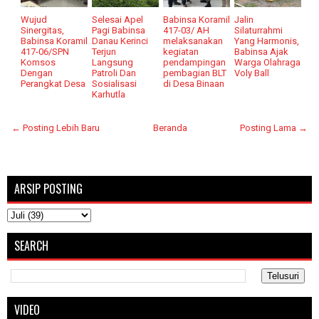
Wujud
Selesai Apel
Babinsa Koramil
Jalin
Sinergitas,
Pagi Babinsa
417-03/ AH
Silaturrahmi
Babinsa Koramil
Danau Kerinci
melaksanakan
Yang Harmonis,
417-06/SPN
Terjun
kegiatan
Babinsa Ajak
Komsos
Langsung
pendampingan
Warga Olahraga
Dengan
Patroli Dan
pembagian BLT
Voly Ball
Perangkat Desa
Sosialisasi
di Desa Binaan
Karhutla
← Posting Lebih Baru
Beranda
Posting Lama →
ARSIP POSTING
SEARCH
VIDEO