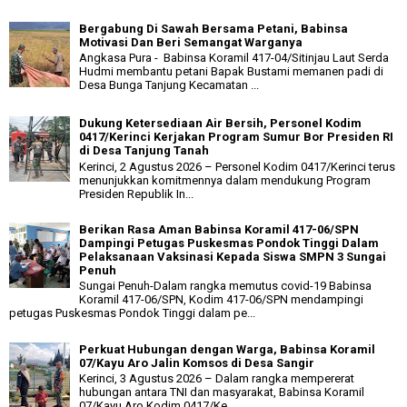
Bergabung Di Sawah Bersama Petani, Babinsa
Motivasi Dan Beri Semangat Warganya
Angkasa Pura - Babinsa Koramil 417-04/Sitinjau Laut Serda
Hudmi membantu petani Bapak Bustami memanen padi di
Desa Bunga Tanjung Kecamatan ...
Dukung Ketersediaan Air Bersih, Personel Kodim
0417/Kerinci Kerjakan Program Sumur Bor Presiden RI
di Desa Tanjung Tanah
Kerinci, 2 Agustus 2026 – Personel Kodim 0417/Kerinci terus
menunjukkan komitmennya dalam mendukung Program
Presiden Republik In...
Berikan Rasa Aman Babinsa Koramil 417-06/SPN
Dampingi Petugas Puskesmas Pondok Tinggi Dalam
Pelaksanaan Vaksinasi Kepada Siswa SMPN 3 Sungai
Penuh
Sungai Penuh-Dalam rangka memutus covid-19 Babinsa
Koramil 417-06/SPN, Kodim 417-06/SPN mendampingi
petugas Puskesmas Pondok Tinggi dalam pe...
Perkuat Hubungan dengan Warga, Babinsa Koramil
07/Kayu Aro Jalin Komsos di Desa Sangir
Kerinci, 3 Agustus 2026 – Dalam rangka mempererat
hubungan antara TNI dan masyarakat, Babinsa Koramil
07/Kayu Aro Kodim 0417/Ke...