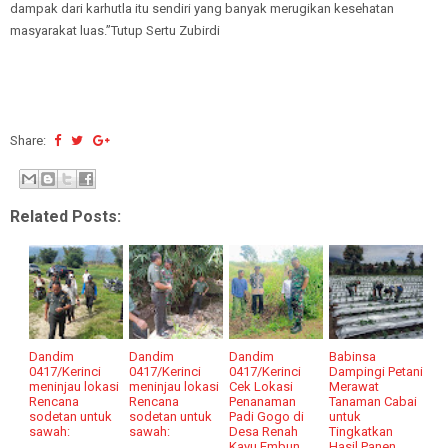
dampak dari karhutla itu sendiri yang banyak merugikan kesehatan
masyarakat luas.”Tutup Sertu Zubirdi
Share:
Related Posts:
Dandim
Dandim
Dandim
Babinsa
0417/Kerinci
0417/Kerinci
0417/Kerinci
Dampingi Petani
meninjau lokasi
meninjau lokasi
Cek Lokasi
Merawat
Rencana
Rencana
Penanaman
Tanaman Cabai
sodetan untuk
sodetan untuk
Padi Gogo di
untuk
sawah:
sawah:
Desa Renah
Tingkatkan
Kayu Embun
Hasil Panen