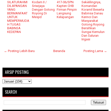
SILATURAHMI
Kodam II /
417-06/SPN
Sekelilingnya,
DILAPANGAN
Sriwijaya
Kapten CHB
Komandan
YANG
Dengan Gotong
Firman Pimpin
Koramil Beserta
BERMANFAAT
Royong Di
Langsung
Babinsa Danau
UNTUK
Mesjid
Kelapangan
Kerinci Dan
MEMPERMUDA
Masyarakat
H TUGAS
Gotong Royong
BABINSA
Bersihkan
KEDEPAN
Sungai Kemulun
Dan Saluran
Irigasi
← Posting Lebih Baru
Beranda
Posting Lama →
ARSIP POSTING
SEARCH