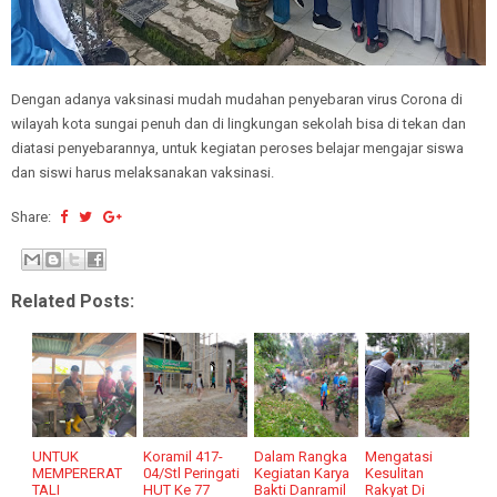
Dengan adanya vaksinasi mudah mudahan penyebaran virus Corona di
wilayah kota sungai penuh dan di lingkungan sekolah bisa di tekan dan
diatasi penyebarannya, untuk kegiatan peroses belajar mengajar siswa
dan siswi harus melaksanakan vaksinasi.
Share:
Related Posts:
UNTUK
Koramil 417-
Dalam Rangka
Mengatasi
MEMPERERAT
04/Stl Peringati
Kegiatan Karya
Kesulitan
TALI
HUT Ke 77
Bakti Danramil
Rakyat Di