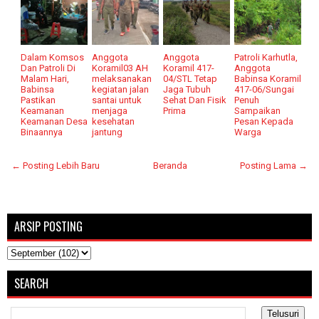
Dalam Komsos
Anggota
Anggota
Patroli Karhutla,
Dan Patroli Di
Koramil03 AH
Koramil 417-
Anggota
Malam Hari,
melaksanakan
04/STL Tetap
Babinsa Koramil
Babinsa
kegiatan jalan
Jaga Tubuh
417-06/Sungai
Pastikan
santai untuk
Sehat Dan Fisik
Penuh
Keamanan
menjaga
Prima
Sampaikan
Keamanan Desa
kesehatan
Pesan Kepada
Binaannya
jantung
Warga
← Posting Lebih Baru
Beranda
Posting Lama →
ARSIP POSTING
SEARCH