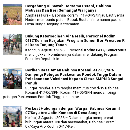
Bergabung Di Sawah Bersama Petani, Babinsa
Motivasi Dan Beri Semangat Warganya
Angkasa Pura - Babinsa Koramil 417-04/Sitinjau Laut Serda
Hudmi membantu petani Bapak Bustami memanen padi di
Desa Bunga Tanjung Kecamatan ...
Dukung Ketersediaan Air Bersih, Personel Kodim
0417/Kerinci Kerjakan Program Sumur Bor Presiden RI
di Desa Tanjung Tanah
Kerinci, 2 Agustus 2026 – Personel Kodim 0417/Kerinci terus
menunjukkan komitmennya dalam mendukung Program
Presiden Republik In...
Berikan Rasa Aman Babinsa Koramil 417-06/SPN
Dampingi Petugas Puskesmas Pondok Tinggi Dalam
Pelaksanaan Vaksinasi Kepada Siswa SMPN 3 Sungai
Penuh
Sungai Penuh-Dalam rangka memutus covid-19 Babinsa
Koramil 417-06/SPN, Kodim 417-06/SPN mendampingi
petugas Puskesmas Pondok Tinggi dalam pe...
Perkuat Hubungan dengan Warga, Babinsa Koramil
07/Kayu Aro Jalin Komsos di Desa Sangir
Kerinci, 3 Agustus 2026 – Dalam rangka mempererat
hubungan antara TNI dan masyarakat, Babinsa Koramil
07/Kayu Aro Kodim 0417/Ke...