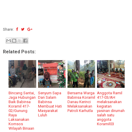
Share:
Related Posts:
Bincang Santai,
Senyum Sapa
Bersama Warga
Anggota Ramil
Jaga Hubungan
Dan Salam
Babinsa Koramil
417-03/AH
Baik Babinsa
Babinsa
Danau Kerinci
melaksanakan
Koramil 417-
Membuat Hati
Melaksanakan
kegiatan
02/Gunung
Masyarakat
Patroli Karhutla
yasinan dirumah
Raya
Luluh
salah satu
Laksanakan
anggota
Komsos
Koramil03
Wilayah Binaan