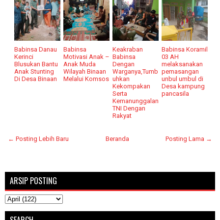
Babinsa Danau
Babinsa
Keakraban
Babinsa Koramil
Kerinci
Motivasi Anak –
Babinsa
03 AH
Blusukan Bantu
Anak Muda
Dengan
melaksanakan
Anak Stunting
Wilayah Binaan
Warganya,Tumb
pemasangan
Di Desa Binaan
Melalui Komsos
uhkan
unbul umbul di
Kekompakan
Desa kampung
Serta
pancasila
Kemanunggalan
TNI Dengan
Rakyat
← Posting Lebih Baru
Beranda
Posting Lama →
ARSIP POSTING
SEARCH