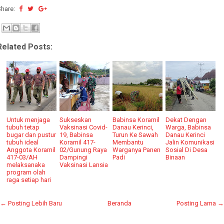
Share:
Related Posts:
Untuk menjaga
Sukseskan
Babinsa Koramil
Dekat Dengan
tubuh tetap
Vaksinasi Covid-
Danau Kerinci,
Warga, Babinsa
bugar dan pustur
19, Babinsa
Turun Ke Sawah
Danau Kerinci
tubuh ideal
Koramil 417-
Membantu
Jalin Komunikasi
Anggota Koramil
02/Gunung Raya
Warganya Panen
Sosial Di Desa
417-03/AH
Dampingi
Padi
Binaan
melaksanaka
Vaksinasi Lansia
program olah
raga setiap hari
← Posting Lebih Baru
Beranda
Posting Lama →