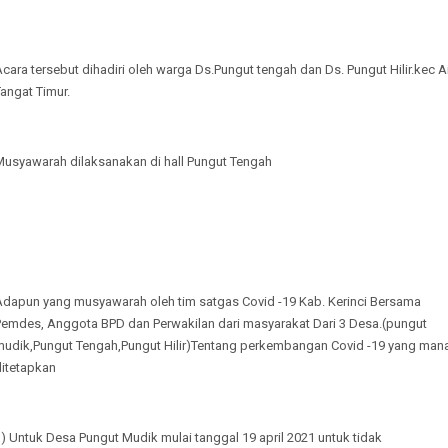
cara tersebut dihadiri oleh warga Ds.Pungut tengah dan Ds. Pungut Hilir.kec A
angat Timur.
Musyawarah dilaksanakan di hall Pungut Tengah
Adapun yang musyawarah oleh tim satgas Covid -19 Kab. Kerinci Bersama
Pemdes, Anggota BPD dan Perwakilan dari masyarakat Dari 3 Desa.(pungut
mudik,Pungut Tengah,Pungut Hilir)Tentang perkembangan Covid -19 yang man
ditetapkan
) Untuk Desa Pungut Mudik mulai tanggal 19 april 2021 untuk tidak