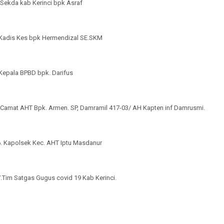
 Sekda kab Kerinci bpk Asraf
,Kadis Kes bpk Hermendizal SE.SKM
,Kepala BPBD bpk. Darifus
, Camat AHT Bpk. Armen. SP, Damramil 417-03/ AH Kapten inf Damrusmi.
6. Kapolsek Kec. AHT Iptu Masdanur
.Tim Satgas Gugus covid 19 Kab Kerinci.