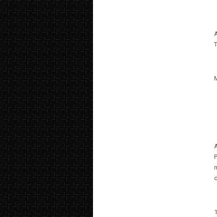
A
T
1