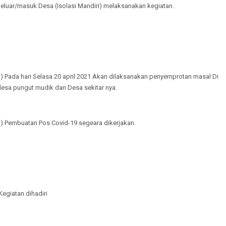
keluar/masuk Desa (Isolasi Mandiri) melaksanakan kegiatan.
2) Pada hari Selasa 20 april 2021 Akan dilaksanakan penyemprotan masal Di
desa pungut mudik dan Desa sekitar nya.
3) Pembuatan Pos Covid-19 segeara dikerjakan.
Kegiatan dihadiri