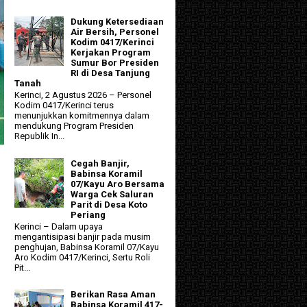
Dukung Ketersediaan
Air Bersih, Personel
Kodim 0417/Kerinci
Kerjakan Program
Sumur Bor Presiden
RI di Desa Tanjung
Tanah
Kerinci, 2 Agustus 2026 – Personel
Kodim 0417/Kerinci terus
menunjukkan komitmennya dalam
mendukung Program Presiden
Republik In...
Cegah Banjir,
Babinsa Koramil
07/Kayu Aro Bersama
Warga Cek Saluran
Parit di Desa Koto
Periang
Kerinci – Dalam upaya
mengantisipasi banjir pada musim
penghujan, Babinsa Koramil 07/Kayu
Aro Kodim 0417/Kerinci, Sertu Roli
Pit...
Berikan Rasa Aman
Babinsa Koramil 417-