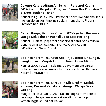
Dukung Ketersediaan Air Bersih, Personel Kodim
0417/Kerinci Kerjakan Program Sumur Bor Presiden RI
di Desa Tanjung Tanah
Kerinci, 2 Agustus 2026 – Personel Kodim 0417/Kerinci terus
menunjukkan komitmennya dalam mendukung Program
Presiden Republik In...
Cegah Banjir, Babinsa Koramil 07/Kayu Aro Bersama
Warga Cek Saluran Parit di Desa Koto Periang
Kerinci – Dalam upaya mengantisipasi banjir pada musim
penghujan, Babinsa Koramil 07/Kayu Aro Kodim
0417/Kerinci, Sertu Roli Pit...
Babinsa Koramil 07/Kayu Aro Tinjau Debit Air Sungai,
Langkah Awal Cegah Banjir di Desa Pasar Minggu
Kerinci, 20 Juli 2026 – Sebagai upaya mengantisipasi
potensi banjir akibat meningkatnya curah hujan, Babinsa
Koramil 07/Kayu Aro...
Babinsa Koramil 06/SPN Jalin Silaturahmi Melalui
Komsos, Perkuat Kedekatan dengan Warga Desa
Gedang
Sungai Penuh, 31 Juli 2026 – Dalam rangka mempererat
hubungan dengan masyarakat sekaligus menjaga
kemanunggalan TNI dan rakyat, ...