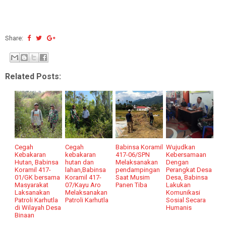
Share:
Related Posts:
Cegah
Cegah
Babinsa Koramil
Wujudkan
Kebakaran
kebakaran
417-06/SPN
Kebersamaan
Hutan, Babinsa
hutan dan
Melaksanakan
Dengan
Koramil 417-
lahan,Babinsa
pendampingan
Perangkat Desa
01/GK bersama
Koramil 417-
Saat Musim
Desa, Babinsa
Masyarakat
07/Kayu Aro
Panen Tiba
Lakukan
Laksanakan
Melaksanakan
Komunikasi
Patroli Karhutla
Patroli Karhutla
Sosial Secara
di Wilayah Desa
Humanis
Binaan