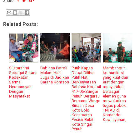
Share:
Related Posts:
Silaturahmi
Babinsa Patroli
Putih Kapas
Membangun
Sebagai Sarana
Malam Hari
Dapat Dilihat
komunikasi
Kedekatan
Juga di Jadikan
Putih Hati
yang kuat dan
Serma
Sarana Komsos
Berkenyataan
erat dengan
Hermansyah
Babinsa Koramil
masyarakat
Dengan
417-06/Sungai
berbagai
Masyarakat
Penuh Bergurau
elemen guna
Bersama Warga
mewujudkan
Binaan Desa
tugas pokok
Koto Lolo
TNI AD di
Kecamatan
Komando
Pesisir Bukit
Kewilayahan,
Kota Singai
Penuh