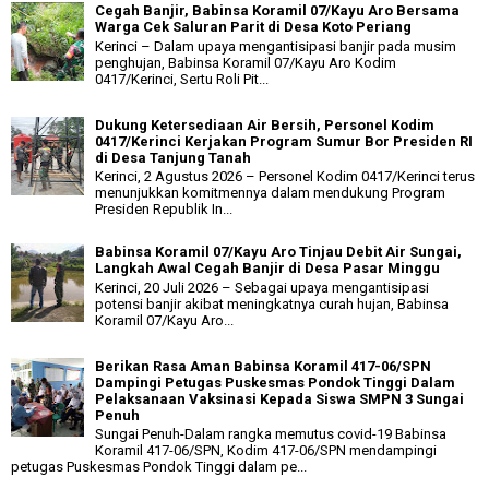
Cegah Banjir, Babinsa Koramil 07/Kayu Aro Bersama
Warga Cek Saluran Parit di Desa Koto Periang
Kerinci – Dalam upaya mengantisipasi banjir pada musim
penghujan, Babinsa Koramil 07/Kayu Aro Kodim
0417/Kerinci, Sertu Roli Pit...
Dukung Ketersediaan Air Bersih, Personel Kodim
0417/Kerinci Kerjakan Program Sumur Bor Presiden RI
di Desa Tanjung Tanah
Kerinci, 2 Agustus 2026 – Personel Kodim 0417/Kerinci terus
menunjukkan komitmennya dalam mendukung Program
Presiden Republik In...
Babinsa Koramil 07/Kayu Aro Tinjau Debit Air Sungai,
Langkah Awal Cegah Banjir di Desa Pasar Minggu
Kerinci, 20 Juli 2026 – Sebagai upaya mengantisipasi
potensi banjir akibat meningkatnya curah hujan, Babinsa
Koramil 07/Kayu Aro...
Berikan Rasa Aman Babinsa Koramil 417-06/SPN
Dampingi Petugas Puskesmas Pondok Tinggi Dalam
Pelaksanaan Vaksinasi Kepada Siswa SMPN 3 Sungai
Penuh
Sungai Penuh-Dalam rangka memutus covid-19 Babinsa
Koramil 417-06/SPN, Kodim 417-06/SPN mendampingi
petugas Puskesmas Pondok Tinggi dalam pe...