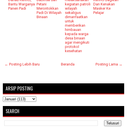
Bantu Warganya
Petani
kegiatan patroli
Dan Kenakan
Panen Padi
Merontokkan
wilayah
Masker Ke
Padi Di Wilayah
sekaligus
Pelajar
Binaan
dimanfaatkan
untuk
memberikan
himbauan
kepada warga
desa binaan
agar mengikuti
protokol
kesehatan
← Posting Lebih Baru
Beranda
Posting Lama →
ARSIP POSTING
SEARCH