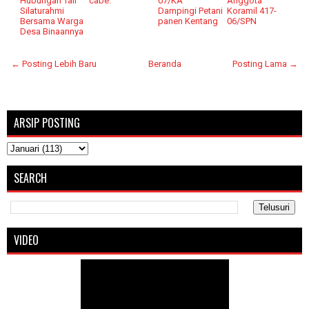
Hubungan Tali
cabe.
07/KA
Anggota
Silaturahmi
Dampingi Petani
Koramil 417-
Bersama Warga
panen Kentang
06/SPN
Desa Binaannya
← Posting Lebih Baru
Beranda
Posting Lama →
ARSIP POSTING
SEARCH
VIDEO