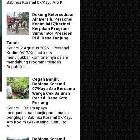
Babinsa Koramil 07/Kayu Aro K...
Dukung Ketersediaan
Air Bersih, Personel
Kodim 0417/Kerinci
Kerjakan Program
Sumur Bor Presiden
RI di Desa Tanjung
Tanah
Kerinci, 2 Agustus 2026 – Personel
Kodim 0417/Kerinci terus
menunjukkan komitmennya dalam
mendukung Program Presiden
Republik In...
Cegah Banjir,
Babinsa Koramil
07/Kayu Aro Bersama
Warga Cek Saluran
Parit di Desa Koto
Periang
Kerinci – Dalam upaya
mengantisipasi banjir pada musim
penghujan, Babinsa Koramil 07/Kayu
Aro Kodim 0417/Kerinci, Sertu Roli
Pit...
Babinsa Koramil