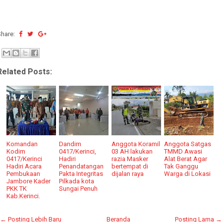
Share:
Related Posts:
Komandan
Dandim
Anggota Koramil
Anggota Satgas
Kodim
0417/Kerinci,
03 AH lakukan
TMMD Awasi
0417/Kerinci
Hadiri
razia Masker
Alat Berat Agar
Hadiri Acara
Penandatangan
bertempat di
Tak Ganggu
Pembukaan
Pakta Integritas
dijalan raya
Warga di Lokasi
Jambore Kader
Pilkada kota
PKK TK
Sungai Penuh
Kab.Kerinci.
← Posting Lebih Baru
Beranda
Posting Lama →