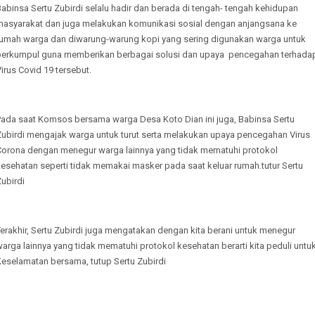
abinsa Sertu Zubirdi selalu hadir dan berada di tengah- tengah kehidupan
masyarakat dan juga melakukan komunikasi sosial dengan anjangsana ke
rumah warga dan diwarung-warung kopi yang sering digunakan warga untuk
berkumpul guna memberikan berbagai solusi dan upaya pencegahan terhada
irus Covid 19 tersebut.
Pada saat Komsos bersama warga Desa Koto Dian ini juga, Babinsa Sertu
Zubirdi mengajak warga untuk turut serta melakukan upaya pencegahan Virus
Corona dengan menegur warga lainnya yang tidak mematuhi protokol
esehatan seperti tidak memakai masker pada saat keluar rumah.tutur Sertu
ubirdi
erakhir, Sertu Zubirdi juga mengatakan dengan kita berani untuk menegur
arga lainnya yang tidak mematuhi protokol kesehatan berarti kita peduli untu
Keselamatan bersama, tutup Sertu Zubirdi