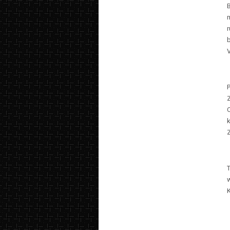
B
V
k
Z
T
w