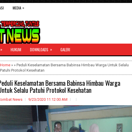
»
ASI
MEDIA
»
»
HUKUM
DOWNLOADS
GALERI
Home
» » Peduli Keselamatan Bersama Babinsa Himbau Warga Untuk Selalu
Patuhi Protokol Kesehatan
Peduli Keselamatan Bersama Babinsa Himbau Warga
Untuk Selalu Patuhi Protokol Kesehatan
Combat News
9/23/2020 11:12:00 AM