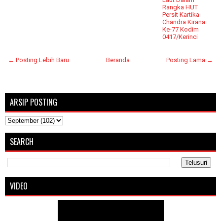
Rangka HUT
Persit Kartika
Chandra Kirana
Ke-77 Kodim
0417/Kerinci
← Posting Lebih Baru
Beranda
Posting Lama →
ARSIP POSTING
SEARCH
VIDEO