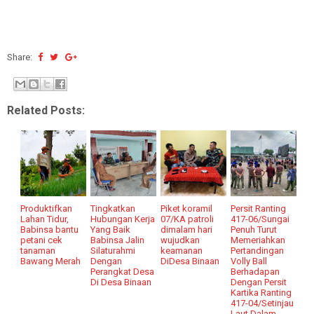
Share:
Related Posts:
Produktifkan
Tingkatkan
Piket koramil
Persit Ranting
Lahan Tidur,
Hubungan Kerja
07/KA patroli
417-06/Sungai
Babinsa bantu
Yang Baik
dimalam hari
Penuh Turut
petani cek
Babinsa Jalin
wujudkan
Memeriahkan
tanaman
Silaturahmi
keamanan
Pertandingan
Bawang Merah
Dengan
DiDesa Binaan
Volly Ball
Perangkat Desa
Berhadapan
Di Desa Binaan
Dengan Persit
Kartika Ranting
417-04/Setinjau
Laut Dalam