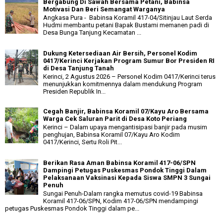
Bergabung Di Sawah Bersama Petani, Babinsa
Motivasi Dan Beri Semangat Warganya
Angkasa Pura - Babinsa Koramil 417-04/Sitinjau Laut Serda
Hudmi membantu petani Bapak Bustami memanen padi di
Desa Bunga Tanjung Kecamatan ...
Dukung Ketersediaan Air Bersih, Personel Kodim
0417/Kerinci Kerjakan Program Sumur Bor Presiden RI
di Desa Tanjung Tanah
Kerinci, 2 Agustus 2026 – Personel Kodim 0417/Kerinci terus
menunjukkan komitmennya dalam mendukung Program
Presiden Republik In...
Cegah Banjir, Babinsa Koramil 07/Kayu Aro Bersama
Warga Cek Saluran Parit di Desa Koto Periang
Kerinci – Dalam upaya mengantisipasi banjir pada musim
penghujan, Babinsa Koramil 07/Kayu Aro Kodim
0417/Kerinci, Sertu Roli Pit...
Berikan Rasa Aman Babinsa Koramil 417-06/SPN
Dampingi Petugas Puskesmas Pondok Tinggi Dalam
Pelaksanaan Vaksinasi Kepada Siswa SMPN 3 Sungai
Penuh
Sungai Penuh-Dalam rangka memutus covid-19 Babinsa
Koramil 417-06/SPN, Kodim 417-06/SPN mendampingi
petugas Puskesmas Pondok Tinggi dalam pe...